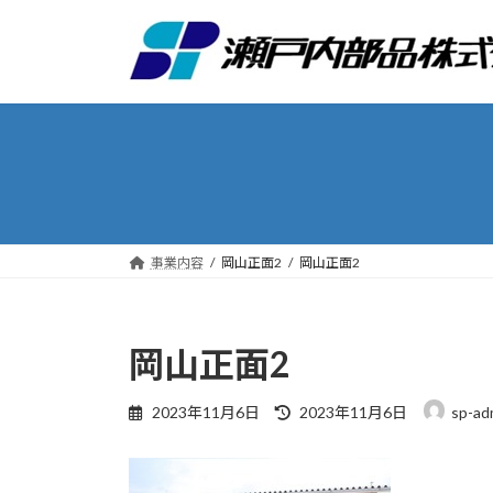
コ
ナ
ン
ビ
テ
ゲ
ン
ー
ツ
シ
へ
ョ
ス
ン
キ
に
ッ
移
プ
動
事業内容
岡山正面2
岡山正面2
岡山正面2
最
2023年11月6日
2023年11月6日
sp-ad
終
更
新